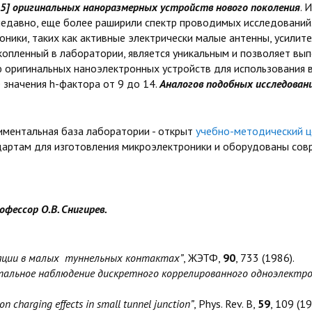
15] оригинальных наноразмерных устройств нового поколения
. 
 недавно, еще более раширили спектр проводимых исследований
ники, таких как активные электрически малые антенны, усилите
акопленный в лаборатории, является уникальным и позволяет в
 оригинальных наноэлектронных устройств для использования в 
значения h-фактора от 9 до 14.
Аналогов подобных исследовани
иментальная база лаборатории - открыт
учебно-методический ц
ртам для изготовления микроэлектроники и оборудованы совр
фессор О.В. Снигирев.
яции в малых туннельных контактах”
, ЖЭТФ,
90
, 733 (1986).
тальное наблюдение дискретного коррелированного одноэлектр
ron charging effects in small tunnel junction”
, Phys. Rev. B,
59
, 109 (19