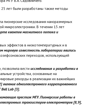
ра МГУ В.А. Садовничего.
е 25 лет были разработаны также методы
ла пионерские исследования наноразмерных
ой микроэлектроники. В течении 15 лет
порта квантов магнитного потока и
вых эффектов в низкотемпературных и в
им мировую известность лаборатории явились
озефсоновских переходов, использующей
р, позволила вести
исследования и разработки в
альные устройства, основанные на
я мировые рекорды в реализации их важнейших
[2] явление одноэлектронного коррелированного
ell Lab [3].
днимающие престиж МГУ. Пионерские работы в
оэлектронных транзисторов-электрометров [8,9],