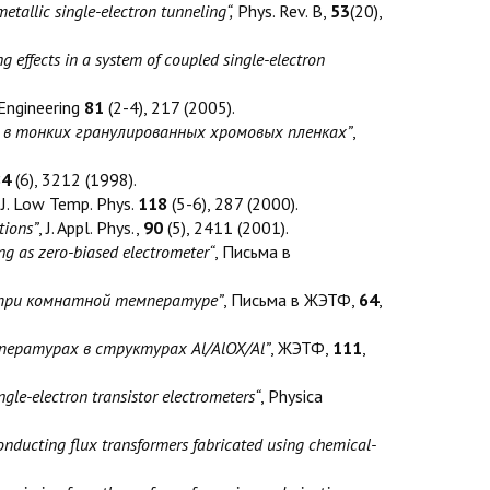
tallic single-electron tunneling“,
Phys. Rev. B,
53
(20),
 effects in a system of coupled single-electron
 Engineering
81
(2-4), 217 (2005).
в тонких гранулированных хромовых пленках”
,
84
(6), 3212 (1998).
, J. Low Temp. Phys.
118
(5-6), 287 (2000).
tions”
, J. Appl. Phys.,
90
(5), 2411 (2001).
ng as zero-biased electrometer“
, Письма в
 при комнатной температуре”
, Письма в ЖЭТФ,
64
,
ературах в структурах Al/AlOX/Al”
, ЖЭТФ,
111
,
ngle-electron transistor electrometers“
, Physica
onducting flux transformers fabricated using chemical-