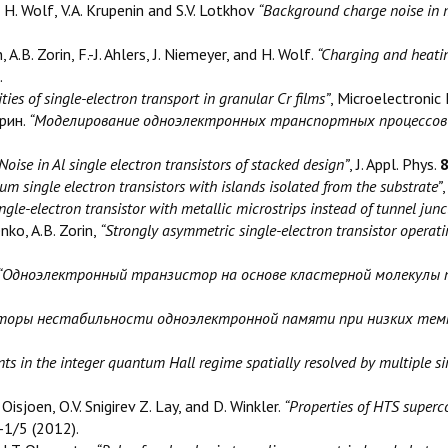
nd H. Wolf, V.A. Krupenin and S.V. Lotkhov
“Background charge noise in me
 A.B. Zorin, F.-J. Ahlers, J. Niemeyer, and H. Wolf.
“Charging and heating
.
ties of single-electron transport in granular Cr films”
, Microelectronic
рин.
“Моделирование одноэлектронных транспортных процессов 
Noise in Al single electron transistors of stacked design”
, J. Appl. Phys.
m single electron transistors with islands isolated from the substrate”
ngle-electron transistor with metallic microstrips instead of tunnel junc
nko, A.B. Zorin,
“Strongly asymmetric single-electron transistor operati
“Одноэлектронный транзистор на основе кластерной молекулы
торы нестабильности одноэлектронной памяти при низких темп
ts in the integer quantum Hall regime spatially resolved by multiple si
Oisjoen, O.V. Snigirev Z. Lay, and D. Winkler.
“Properties of HTS superc
-1/5 (2012).