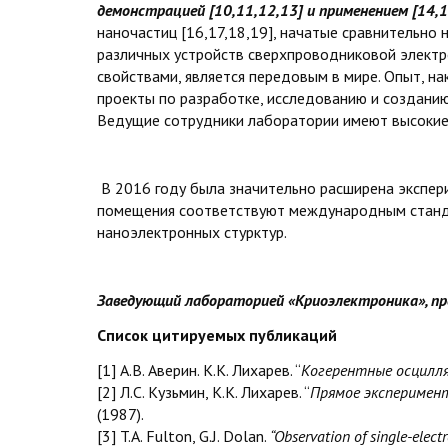
демонстрацией [10,11,12,13] и применением [14,
наночастиц [16,17,18,19], начатые сравнительно
различных устройств сверхпроводниковой электро
свойствами, является передовым в мире. Опыт, н
проекты по разработке, исследованию и созданию
Ведущие сотрудники лаборатории имеют высокие 
В 2016 году была значительно расширена экспер
помещения соответствуют международным станда
наноэлектронных стурктур.
Заведующий лабораторией «Криоэлектроника», про
Список цитируемых публикаций
[1] А.В. Аверин. К.К. Лихарев. “
Когерентные осцилл
[2] Л.С. Кузьмин, К.К. Лихарев. “
Прямое эксперимен
(1987).
[3] T.A. Fulton, G.J. Dolan.
“Observation of single-elect