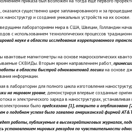
олнением приказа был возложен на тогда еще первого проректо
, оказался существенно шире запланированного и за прошедши
х наноструктур и создания уникальных устройств на их основе.
 ведущими лабораториями мира в США, Швеции, Голландии нача
одов с использованием технологических процессов традиционн
ировой науке в области исследования коррелированного транс
ы квантовые магнитометры на основе макроскопических кванто
зываемые СКВИДы. Вторым ярким направлением работ,
принесш
 работы в области быстрой одноквантовой логики
на основе дж
вания информации.
ная в лаборатории для полного цикла изготовления нанострукту
ики на мировом уровне
, демонстрируя впервые созданные оригин
тока и электрического заряда в наноструктурах, устанавлива
риоэлектроники было
предсказано [1], открыто и опубликовано 
м о подобном успехе было заявлено американской фирмой AT&T B
ведет работы, публикуемые в высокорейтинговых журналах, по
ись установлением мировых рекордов по чувствительности одн