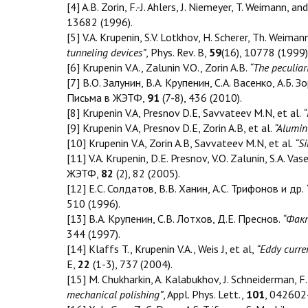
[4] A.B. Zorin, F.-J. Ahlers, J. Niemeyer, T. Weimann, a
13682 (1996).
[5] V.A. Krupenin, S.V. Lotkhov, H. Scherer, Th. Weimann,
tunneling devices”
, Phys. Rev. B,
59
(16), 10778 (1999)
[6] Krupenin V.A., Zalunin V.O., Zorin A.B.
“The peculiari
[7] В.О. Залунин, В.А. Крупенин, С.А. Васенко, А.Б. Зо
Письма в ЖЭТФ,
91
(7-8), 436 (2010).
[8] Krupenin V.A, Presnov D.E, Savvateev M.N, et al.
“
[9] Krupenin V.A, Presnov D.E, Zorin A.B, et al.
“Aluminu
[10] Krupenin V.A, Zorin A.B, Savvateev M.N, et al.
“Si
[11] V.A. Krupenin, D.E. Presnov, V.O. Zalunin, S.A. Vase
ЖЭТФ,
82
(2), 82 (2005).
[12] Е.С. Солдатов, В.В. Ханин, А.С. Трифонов и др.
510 (1996).
[13] В.А. Крупенин, С.В. Лотхов, Д.Е. Преснов.
“Фак
344 (1997).
[14] Klaffs T., Krupenin V.A., Weis J, et al,
“Eddy curren
E,
22
(1-3), 737 (2004).
[15] M. Chukharkin, A. Kalabukhov, J. Schneiderman, F. 
mechanical polishing”
, Appl. Phys. Lett.,
101
, 042602