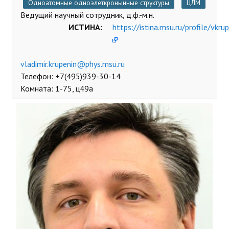
Одноатомные одноэлеткронынные структуры
ЦЛМ
Ведущий научный сотрудник, д.ф.-м.н.
ИСТИНА:
https://istina.msu.ru/profile/vkrup
Телефон: +7(495)939-30-14
Комната: 1-75, ц49а