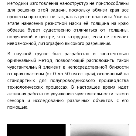
методики изготовления наноструктур не приспособлены
для решения этой задачи, поскольку вблизи края все
Расчеты свойств кристаллов и низкоразмерных структур из перв
процессы проходят не так, как в центе пластины. Уже на
этапе нанесения резистной маски её толщина на краю
Лаборатория «Криоэлектроника»
образца будет существенно отличаться от толщины,
Системы и устройства на основе низкотемпературных и высоко
получаемой в центре, что затруднит, если не сделает
невозможной, литографию высокого разрешения.
Зондовая микроскопия
В научной группе был разработан и запатентован
оригинальный метод, позволяющий расположить такой
Наноэлектромеханические системы
чувствительный элемент в непосредственной близости
Молекулярная одноэлектроника
от края пластины (от 0 до 50 нм от края), основанный на
стандартных для полупроводникового производства
Сенсоры биоспецифических взаимодействий
технологических процессах. В настоящее время идет
активная работа по улучшению чувствительности такого
Одноатомные одноэлектронные устройства
сенсора и исследованию различных объектов с его
помощью.
Численное моделирование молекулярных и одноатомных одноэ
ЦЕНТР ЛИТОГРАФИИ И МИКРОСКОПИИ