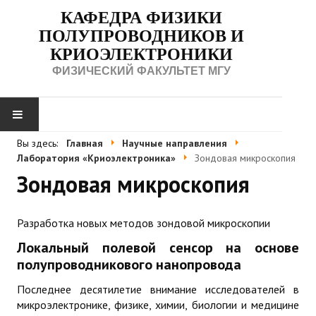
КАФЕДРА ФИЗИКИ
ПОЛУПРОВОДНИКОВ И
КРИОЭЛЕКТРОНИКИ
ФИЗИЧЕСКИЙ ФАКУЛЬТЕТ МГУ
Вы здесь:
Главная
Научные направления
О КАФЕДРЕ
Лаборатория «Криоэлектроника»
Зондовая микроскопия
Зондовая микроскопия
История кафедры
История лаборатории «Криоэлектроника»
Разработка новых методов зондовой микроскопии
Сотрудники
Локальный полевой сенсор на основе
полупроводникового нанопровода
УЧЕБНЫЙ ПРОЦЕСС
Последнее десятилетие внимание исследователей в
микроэлектронике, физике, химии, биологии и медицине
Программа «Физика полупроводников»