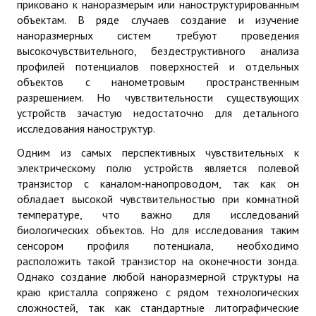
приковано к наноразмерым или наноструктурированным
Программа «Физика сверхпроводников и наноэлектронных устр
объектам. В ряде случаев создание и изучение
наноразмерных систем требуют проведения
Программа «Квантовые и оптические технологии»
высокочувствительного, бездеструктивного анализа
профилей потенциалов поверхностей и отдельных
Темы курсовых работ для студентов второго курса
объектов с нанометровым пространственным
разрешением. Но чувствительности существующих
Специальный практикум
устройств зачастую недостаточно для детального
исследования наноструктур.
НАУЧНЫЕ НАПРАВЛЕНИЯ
Одним из самых перспективных чувствительных к
электрическому полю устройств является полевой
Лаборатория «Физика полупроводников»
транзистор с каналом-нанопроводом, так как он
Оптика и нелинейная оптика полупроводниковых наноструктур
обладает высокой чувствительностью при комнатной
температуре, что важно для исследований
Фотопреобразователи энергии солнца на основе кремния
биологических объектов. Но для исследования таким
сенсором профиля потенциала, необходимо
Теория квантового прыжкового переноса в неупорядоченных п
расположить такой транзистор на оконечности зонда.
Однако создание любой наноразмерной структуры на
Физико-химия поверхностных процессов низкотемпературной н
краю кристалла сопряжено с рядом технологических
сложностей, так как стандартные литографические
XAFS-спектроскопия полупроводниковых материалов и наностру