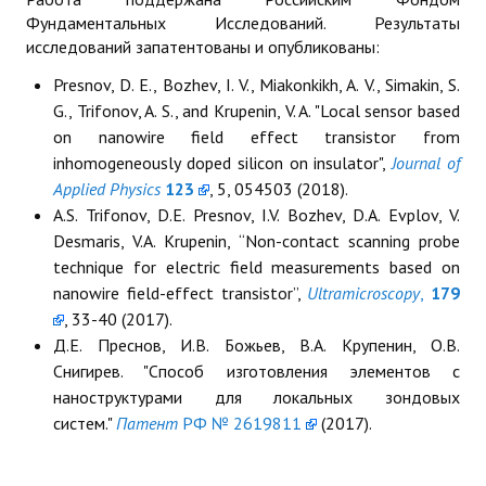
Фундаментальных Исследований. Результаты
исследований запатентованы и опубликованы:
Presnov, D. E., Bozhev, I. V., Miakonkikh, A. V., Simakin, S.
G., Trifonov, A. S., and Krupenin, V. A. "Local sensor based
on nanowire field effect transistor from
inhomogeneously doped silicon on insulator",
Journal of
Applied Physics
123
, 5, 054503 (2018).
A.S. Trifonov, D.E. Presnov, I.V. Bozhev, D.A. Evplov, V.
Desmaris, V.A. Krupenin, “Non-contact scanning probe
technique for electric field measurements based on
nanowire field-effect transistor”,
Ultramicroscopy
,
179
, 33-40 (2017).
Д.Е. Преснов, И.В. Божьев, В.А. Крупенин, О.В.
Снигирев. "Способ изготовления элементов с
наноструктурами для локальных зондовых
систем."
Патент
РФ № 2619811
(2017).